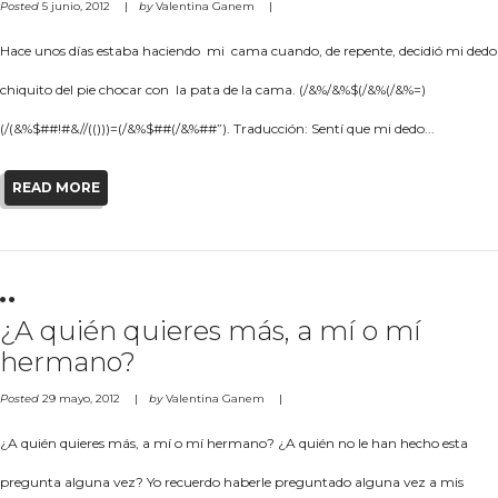
Posted
5 junio, 2012
by
Valentina Ganem
Hace unos días estaba haciendo mi cama cuando, de repente, decidió mi dedo
chiquito del pie chocar con la pata de la cama. (/&%/&%$(/&%(/&%=)
(/(&%$##!#&//(()))=(/&%$##(/&%##”). Traducción: Sentí que mi dedo...
READ MORE
¿A quién quieres más, a mí o mí
hermano?
Posted
29 mayo, 2012
by
Valentina Ganem
¿A quién quieres más, a mí o mí hermano? ¿A quién no le han hecho esta
pregunta alguna vez? Yo recuerdo haberle preguntado alguna vez a mis