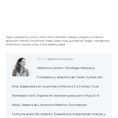
Tags:
autoestima
,
cariño
,
celos
,
celos infantiles
,
colegio
,
colegios
,
compartir
,
desarrollo infantil
,
emociones
,
frases
,
frases hijos
,
guarderias
,
hogar
,
inteligencia
emocional
,
mamá
,
niñas
,
niños
,
padres
,
papá
About
Valentina Ganem
Valentina Ganem. Psicóloga Mexicana.
Fundadora y directora de Crecer Juntos con
Arte. Especialista en la primera infancia (0 a 3 años). Guía
Montessori AMI. Experta en atención precoz en niños (0-6
años). Asesora de Lactancia Materna. Formada en
Comunicación No Violenta. Experiencia impartiendo charlas y