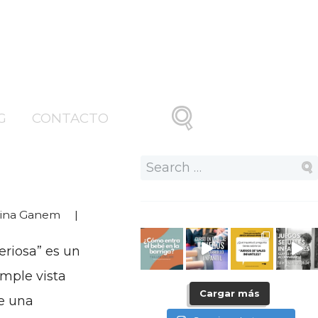
G
CONTACTO
tina Ganem
riosa” es un
imple vista
Cargar más
e una