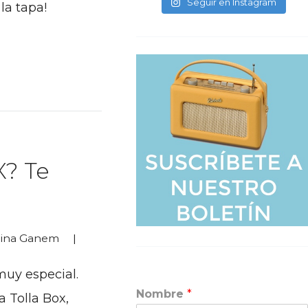
Seguir en Instagram
la tapa!
? Te
tina Ganem
muy especial.
Nombre
*
a Tolla Box,