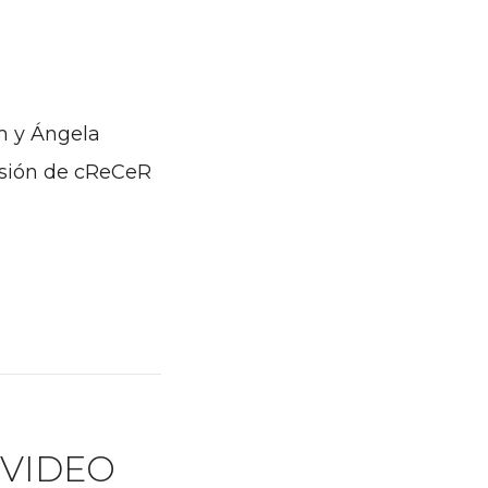
om y Ángela
isión de cReCeR
 !VIDEO