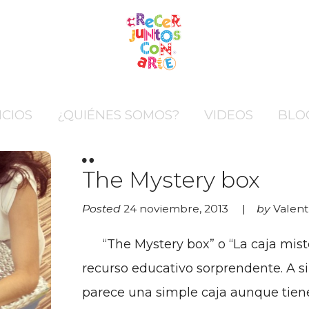
ICIOS
¿QUIÉNES SOMOS?
VIDEOS
BLO
The Mystery box
Posted
24 noviembre, 2013
by
Valen
“The Mystery box” o “La caja miste
recurso educativo sorprendente. A s
parece una simple caja aunque tien