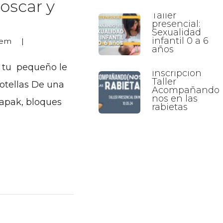
roscar y
Taller
presencial:
Sexualidad
infantil 0 a 6
nem
años
a tu pequeño le
Inscripción
Taller
botellas De una
Acompañando
nos en las
rapak, bloques
rabietas