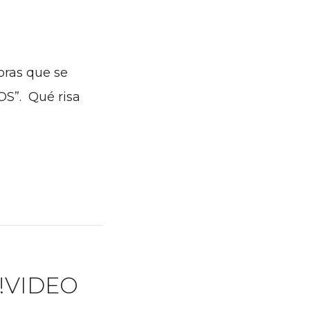
bras que se
S”. Qué risa
 !VIDEO