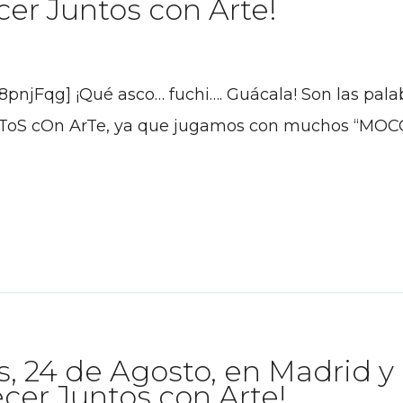
cer Juntos con Arte!
njFqg] ¡Qué asco… fuchi…. Guácala! Son las pala
nToS cOn ArTe, ya que jugamos con muchos “MOCO
s, 24 de Agosto, en Madrid y
cer Juntos con Arte!