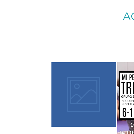
A
Más info