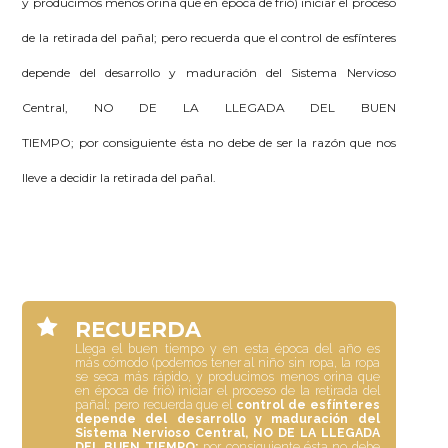
y producimos menos orina que en época de frió) iniciar el proceso
de la retirada del pañal; pero recuerda que el
control de esfínteres
depende del desarrollo y maduración del Sistema Nervioso
Central, NO DE LA LLEGADA DEL BUEN
TIEMPO;
por consiguiente ésta no debe de ser la razón que nos
lleve a decidir la retirada del pañal.
RECUERDA
Llega el buen tiempo y en esta época del año es
más cómodo (podemos tener al niño sin ropa, la ropa
se seca más rápido, y producimos menos orina que
en época de frió) iniciar el proceso de la retirada del
pañal; pero recuerda que el
control de esfínteres
depende del desarrollo y maduración del
Sistema Nervioso Central, NO DE LA LLEGADA
DEL BUEN TIEMPO;
por consiguiente ésta no debe