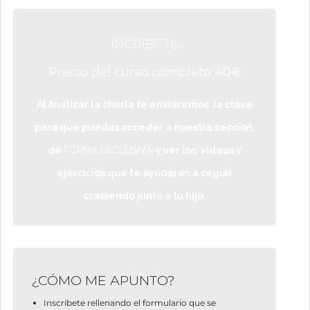
INCRÍBETE
Precio del curso completo 40€
Al finalizar la charla te enviaremos la clave
para que puedas acceder a nuestra sección,
de
FORMA EXCLUSIVA,
y ver los videos y
ejercicios que te ayudarán a seguir
creciendo junto a tu hijo.
¿CÓMO ME APUNTO?
Inscríbete rellenando el
formulario
que se