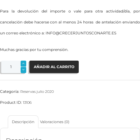
Para la devolución del importe o vale para otra actividad/día, por
cancelación debe hacerse con al menos
24 horas
de antelación enviand
un correo electrónico a:
INFO@CRECERJUNTOSCONARTE.ES
Muchas gracias por tu comprensión.
PAGO.
Charla
AÑADIR AL CARRITO
Online
Mi
primer
día
del
cole
Categoría:
Reservas julio 2020
o
la
guarde.
Product ID:
13106
ADAPTACIÓN
RESPETUOSA
cantidad
Descripción
Valoraciones (0)