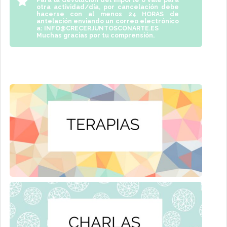
otra actividad/día, por cancelación debe
hacerse con al menos
24 HORAS
de
antelación enviando un correo electrónico
a:
INFO@CRECERJUNTOSCONARTE.ES
Muchas gracias por tu comprensión.