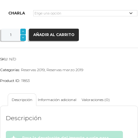
CHARLA
Pago
Charla
AÑADIR AL CARRITO
Baby
Led
Weaning
cantidad
SKU:
N/D
Categorías:
Reservas 2019
,
Reservas marzo 2019
Product ID:
11853
Descripción
Información adicional
Valoraciones (0)
Descripción
Para la devolución del importe o vale para