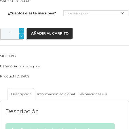
€
40.00
–
€
180.00
¿Cuántos días te inscribes?
Campamento
Semana
AÑADIR AL CARRITO
Santa.
Pago
cantidad
SKU:
N/D
Categoría:
Sin categoría
Product ID:
9489
Descripción
Información adicional
Valoraciones (0)
Descripción