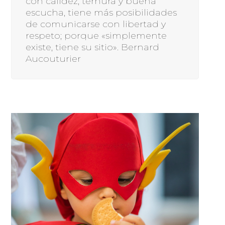
con calidez, ternura y buena
escucha, tiene más posibilidades
de comunicarse con libertad y
respeto; porque «simplemente
existe, tiene su sitio». Bernard
Aucouturier